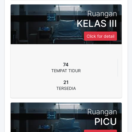
Ruangan
KELAS III
Click for detail
74
TEMPAT TIDUR
21
TERSEDIA
Ruangan
PICU