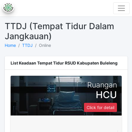
TTDJ (Tempat Tidur Dalam
Jangkauan)
Home
TTDJ
Online
List Keadaan Tempat Tidur RSUD Kabupaten Buleleng
Ruangan
HCU
Click for detail