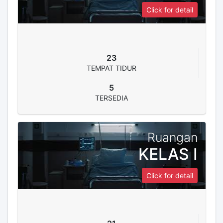
Click for detail
23
TEMPAT TIDUR
5
TERSEDIA
Ruangan
KELAS I
Click for detail