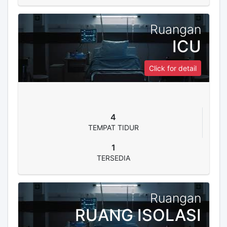
Ruangan
ICU
Click for detail
4
TEMPAT TIDUR
1
TERSEDIA
Ruangan
RUANG ISOLASI